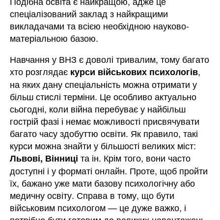
Подібна освіта є найкращою, адже це
спеціалізований заклад з найкращими
викладачами та всією необхідною науково-
матеріальною базою.
Навчання у ВНЗ є доволі тривалим, тому багато
хто розглядає
,
курси військових психологів
на яких дану спеціальність можна отримати у
більш стислі терміни. Це особливо актуально
сьогодні, коли війна перебуває у найбільш
гострій фазі і немає можливості присвячувати
багато часу здобуттю освіти. Як правило, такі
курси можна знайти у більшості великих міст:
та ін. Крім того, вони часто
Львові, Вінниці
доступні і у форматі онлайн. Проте, щоб пройти
їх, бажано уже мати базову психологічну або
медичну освіту. Справа в тому, що бути
військовим психологом — це дуже важко, і
потрібно бути готовим до великих навантажень