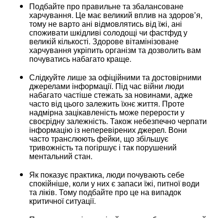
Подбайте про правильне та збалансоване
харчування. Це має великий вплив на здоровʼя,
тому не варто ані відмовлятись від їжі, ані
споживати шкідливі солодощі чи фастфуд у
великій кількості. Здорове вітамінізоване
харчування укріпить організм та дозволить вам
почуватись набагато краще.
Слідкуйте лише за офіційними та достовірними
джерелами інформації. Під час війни люди
набагато частіше стежать за новинами, адже
часто від цього залежить їхнє життя. Проте
надмірна зацікавленість може перерости у
своєрідну залежність. Також небезпечно черпати
інформацію із неперевірених джерел. Вони
часто транслюють фейки, що збільшує
тривожність та погіршує і так порушений
ментальний стан.
Як показує практика, люди почувають себе
спокійніше, коли у них є запаси їжі, питної води
та ліків. Тому подбайте про це на випадок
критичної ситуації.