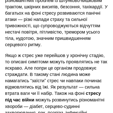
трактом, шкірних висипів, безсоння, тахікардії. У
багатьох на фоні стресу розвиваются панічні
атаки — різкі напади страху та сильної
тривожності, що супроводжуються відчуттям
нестачі повітря, пітливістю, тремором усього
тіла, нудотою, значним пришвидшенням
серцевого ритму.
Якщо ж стрес уже перейшов у хронічну стадію,
то описані симптоми можуть проявлятись не так
яскраво. Але попри це організм продовжує
страждати. В такому стані людина може
намагатись “заїсти” стрес чи навпаки починає
відмовлятись від їжі. Як результат — сильна
втрата ваги чи її набір. Також на фоні
стресу
можуть розвинутись різноманітні
під час війни
хвороби — діабет, серцево-судинні
захворювання, рак, псоріаз, інфекційні