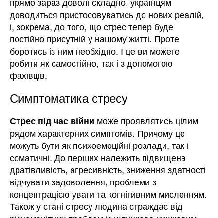
прямо зараз доволі складно, українцям
доводиться пристосовуватись до нових реалій,
і, зокрема, до того, що стрес тепер буде
постійно присутній у нашому житті. Проте
боротись із ним необхідно. І це ви можете
робити як самостійно, так і з допомогою
фахівців.
Симптоматика стресу
може проявлятись цілим
Стрес під час війни
рядом характерних симптомів. Причому це
можуть бути як психоемоційні розлади, так і
соматичні. До перших належить підвищена
дратівливість, агресивність, зниження здатності
відчувати задоволення, проблеми з
концентрацією уваги та когнітивним мисленням.
Також у стані стресу людина страждає від
різноманітних проблем із шлунково-кишковим