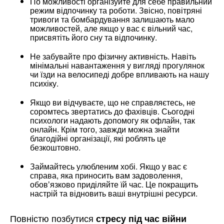
По можливості організуйте для себе правильний
режим відпочинку та роботи. Звісно, повітряні
тривоги та бомбардування залишають мало
можливостей, але якщо у вас є вільний час,
присвятіть його сну та відпочинку.
Не забувайте про фізичну активність. Навіть
мінімальні навантаження у вигляді прогулянок
чи їзди на велосипеді добре впливають на нашу
психіку.
Якщо ви відчуваєте, що не справляєтесь, не
соромтесь звертатись до фахівців. Сьогодні
психологи надають допомогу як офлайн, так
онлайн. Крім того, завжди можна знайти
благодійні організації, які роблять це
безкоштовно.
Займайтесь улюбленим хобі. Якщо у вас є
справа, яка приносить вам задоволення,
обовʼязково приділяйте їй час. Це покращить
настрій та відновить ваші внутрішні ресурси.
Повністю позбутися
стресу під час війни