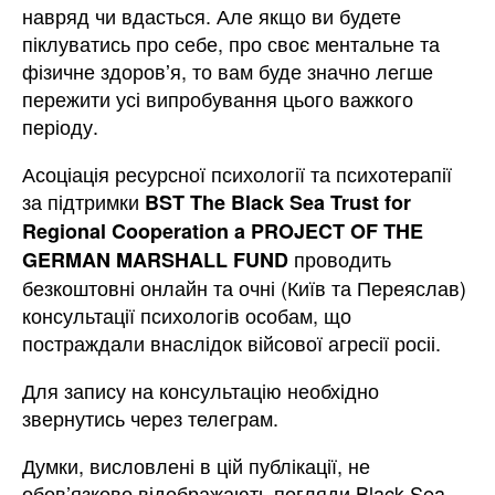
навряд чи вдасться. Але якщо ви будете
піклуватись про себе, про своє ментальне та
фізичне здоровʼя, то вам буде значно легше
пережити усі випробування цього важкого
періоду.
Асоціація ресурсної психології та психотерапії
за підтримки
BST The Black Sea Trust for
Regional Cooperation a PROJECT OF THE
проводить
GERMAN MARSHALL FUND
безкоштовні онлайн та очні (Київ та Переяслав)
консультації психологів особам, що
постраждали внаслідок війсової агресії росіі.
Для запису на консультацію необхідно
звернутись через телеграм.
Думки, висловлені в цій публікації, не
обов’язково відображають погляди Black Sea