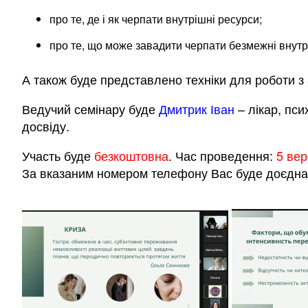
про те, де і як черпати внутрішні ресурси;
про те, що може завадити черпати безмежні внутр
А також буде представлено техніки для роботи з а
Ведучий семінару буде
Дмитрик
Іван
–
лікар, пси
досвіду.
Участь буде
безкоштовна
. Час проведення:
5 вер
За вказаним номером телефону Вас буде доєднан