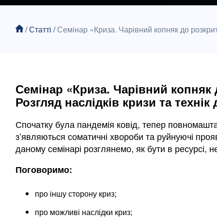
/
Статті
/
Семінар «Криза. Чарівний копняк до розкри
Семінар «Криза. Чарівний копняк 
Розгляд наслідків кризи та технік 
Спочатку була пандемія ковід, тепер повномаштаб
з’являються соматичні хвороби та руйнуючі прояв
даному семінарі розглянемо, як бути в ресурсі, н
Поговоримо:
про іншу сторону криз;
про можливі наслідки криз;