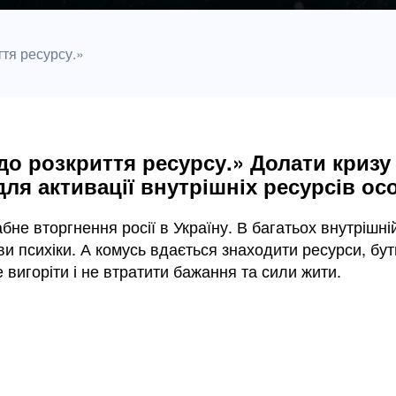
ття ресурсу.»
до розкриття ресурсу.» Долати кризу
для активації внутрішніх ресурсів ос
не вторгнення росії в Україну. В багатьох внутрішні
и психіки. А комусь вдається знаходити ресурси, бут
е вигоріти і не втратити бажання та сили жити.