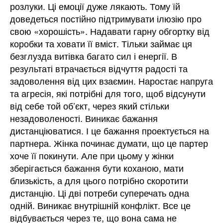
розлуки. Ці емоції дуже лякають. Тому їй
доведеться постійно підтримувати ілюзію про
свою «хорошість». Надавати гарну обгортку від
коробки та ховати її вміст. Тільки займає ця
безглузда витівка багато сил і енергії. В
результаті втрачається відчуття радості та
задоволення від цих взаємин. Наростає напруга
та агресія, які потрібні для того, щоб відсунути
від себе той об’єкт, через який стільки
незадоволеності. Виникає бажання
дистанціюватися. І це бажання проектується на
партнера. Жінка починає думати, що це партер
хоче її покинути. Але при цьому у жінки
зберігається бажання бути коханою, мати
близькість, а для цього потрібно скоротити
дистанцію. Ці дві потреби суперечать одна
одній. Виникає внутрішній конфлікт. Все це
відбувається через те, що вона сама не