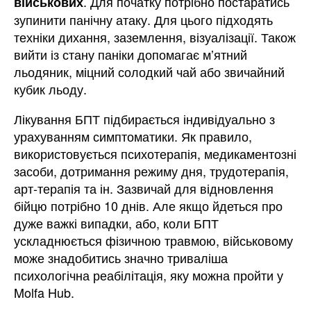
. Для початку потрібно постаратись
військових
зупинити панічну атаку. Для цього підходять
техніки дихання, заземлення, візуалізації. Також
вийти із стану паніки допомагає мʼятний
льодяник, міцний солодкий чай або звичайний
кубик льоду.
Лікування БПТ підбирається індивідуально з
урахуванням симптоматики. Як правило,
використовується психотерапія, медикаментозні
засоби, дотримання режиму дня, трудотерапія,
арт-терапія та ін. Зазвичай для відновлення
бійцю потрібно 10 днів. Але якщо йдеться про
дуже важкі випадки, або, коли БПТ
ускладнюється фізичною травмою, військовому
може знадобитись значно триваліша
психологічна реабілітація, яку можна пройти у
Molfa Hub.