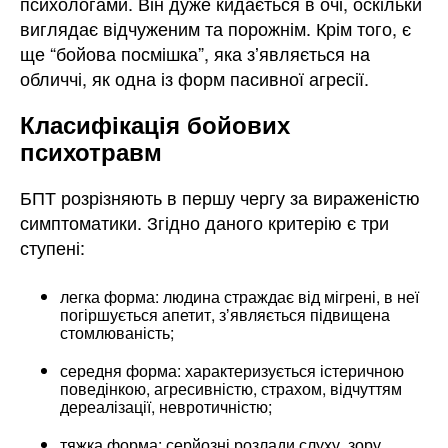
психологами. Він дуже кидається в очі, оскільки
виглядає відчуженим та порожнім. Крім того, є
ще “бойова посмішка”, яка зʼявляється на
обличчі, як одна із форм пасивної агресії.
Класифікація бойових
психотравм
БПТ розрізняють в першу чергу за вираженістю
симптоматики. Згідно даного критерію є три
ступені:
легка форма: людина страждає від мігрені, в неї
погіршується апетит, зʼявляється підвищена
стомлюваність;
середня форма: характеризується істеричною
поведінкою, агресивністю, страхом, відчуттям
дереалізації, невротичністю;
тяжка форма: серйозні розлади слуху, зору,