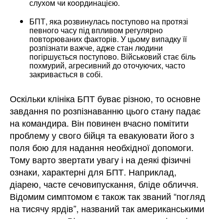
слухом чи координацією.
БПТ, яка розвинулась поступово на протязі
певного часу під впливом регулярно
повторюваних факторів. У цьому випадку її
розпізнати важче, адже стан людини
погіршується поступово. Військовий стає біль
похмурий, агресивний до оточуючих, часто
закривається в собі.
Оскільки клініка БПТ буває різною, то основне
завдання по розпізнаванню цього стану падає
на командира. Він повинен вчасно помітити
проблему у свого бійця та евакуювати його з
поля бою для надання необхідної допомоги.
Тому варто звертати увагу і на деякі фізичні
ознаки, характерні для БПТ. Наприклад,
діарею, часте сечовипускання, бліде обличчя.
Відомим симптомом є також так званий “погляд
на тисячу ярдів”, названий так американськими