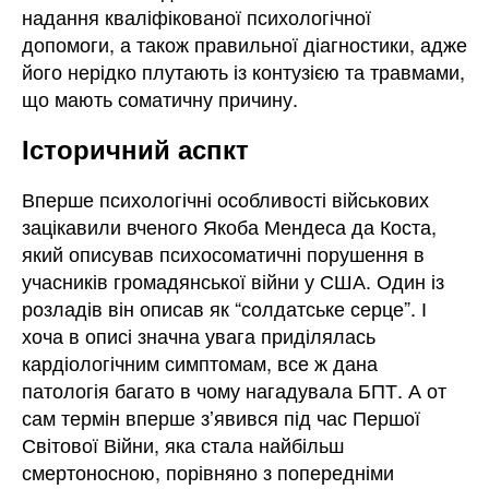
надання кваліфікованої психологічної
допомоги, а також правильної діагностики, адже
його нерідко плутають із контузією та травмами,
що мають соматичну причину.
Історичний аспкт
Вперше психологічні особливості військових
зацікавили вченого Якоба Мендеса да Коста,
який описував психосоматичні порушення в
учасників громадянської війни у США. Один із
розладів він описав як “солдатське серце”. І
хоча в описі значна увага приділялась
кардіологічним симптомам, все ж дана
патологія багато в чому нагадувала БПТ. А от
сам термін вперше зʼявився під час Першої
Світової Війни, яка стала найбільш
смертоносною, порівняно з попередніми