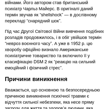
війнами. Його автором став британський
психіатр Чарльз Майерс. В оригіналі даний
термін звучав як “shellshock” — в дослівному
перекладі “снарядний шок”.
Під час Другої Світової Війни вивчення подібних
розладів продовжилось, і в обіг увійшов термін
“невроз воєнного часу”. А уже в 1952 р. цю
хворобу офіційно визнало Американське
психіатричне товариство та включило її у
класифікацію DSM 2 як “реакцію на сильний
емоційний і фізичний стрес”.
Причини виникнення
Вважається, що основною та безпосередньою
причиною виникнення психічної травми є
відчуття сильної небезпеки, яка несе пряму
загрозу для життя та здоровʼя людини, яка