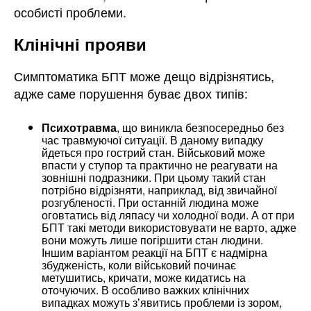
особисті проблеми.
Клінічні прояви
Симптоматика БПТ може дещо відрізнятись,
адже саме порушення буває двох типів:
Психотравма
, що виникла безпосередньо без
час травмуючої ситуації. В даному випадку
йдеться про гострий стан. Військовий може
впасти у ступор та практично не реагувати на
зовнішні подразники. При цьому такий стан
потрібно відрізняти, наприклад, від звичайної
розгубленості. При останній людина може
оговтатись від ляпасу чи холодної води. А от при
БПТ такі методи використовувати не варто, адже
вони можуть лише погіршити стан людини.
Іншим варіантом реакції на БПТ є надмірна
збудженість, коли військовий починає
метушитись, кричати, може кидатись на
оточуючих. В особливо важких клінічних
випадках можуть зʼявитись проблеми із зором,