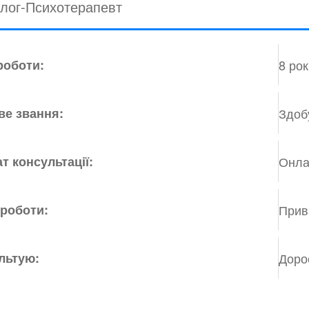
лог-Психотерапевт
роботи:
8 рок
ве звання:
Здоб
т консультації:
Онла
 роботи:
Прив
льтую:
Дорос