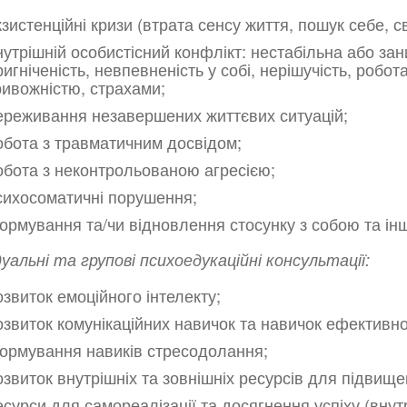
кзистенційні кризи (втрата сенсу життя, пошук себе, св
нутрішній особистісний конфлікт: нестабільна або за
ригніченість, невпевненість у собі, нерішучість, робо
ривожністю, страхами;
ереживання незавершених життєвих ситуацій;
обота з травматичним досвідом;
обота з неконтрольованою агресією;
сихосоматичні порушення;
ормування та/чи відновлення стосунку з собою та ін
дуальні та групові психоедукаційні консультації:
озвиток емоційного інтелекту;
озвиток комунікаційних навичок та навичок ефективної
ормування навиків стресодолання;
озвиток внутрішніх та зовнішніх ресурсів для підвище
есурси для самореалізації та досягнення успіху (вну