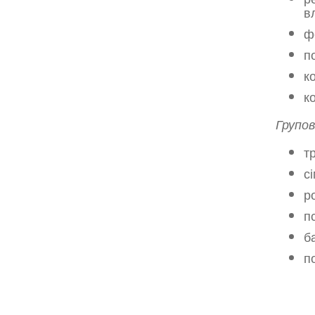
в
ф
п
к
к
Групов
т
с
р
п
б
п