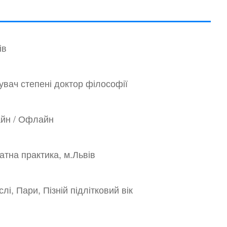
ів
увач степені доктор філософії
йн / Офлайн
атна практика, м.Львів
лі, Пари, Пізній підлітковий вік