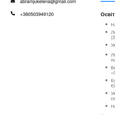
abramjukelena@gmail.com
Освіт
+380503949120
Н
Л
(
У
Л
п
В
«
Б
Є
У
с
Н