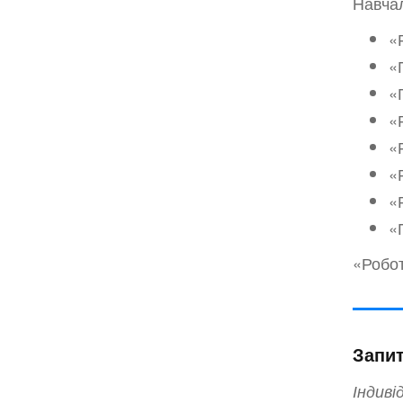
Навчал
«
«
«
«
«
«
«
«
«Робот
Запи
Індиві