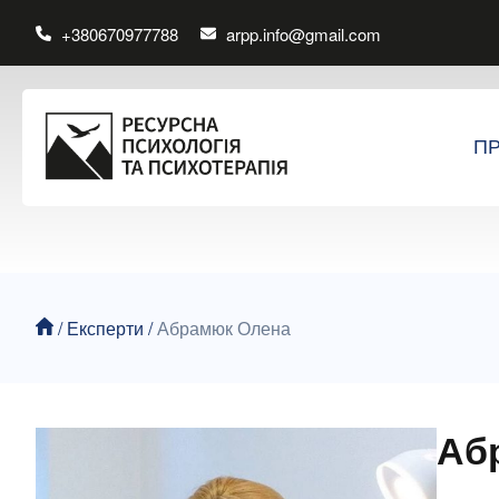
+380670977788
arpp.info@gmail.com
П
/
Експерти
/
Абрамюк Олена
Аб