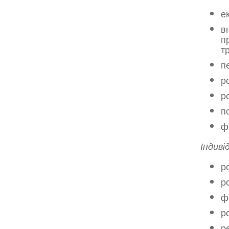
е
в
п
т
п
р
р
п
ф
Індиві
р
р
ф
р
р