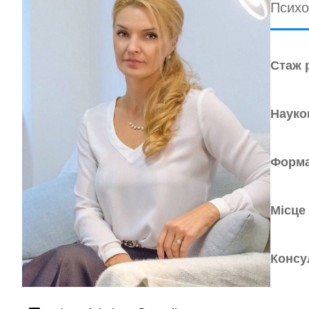
Психо
Стаж 
Науко
Форма
Місце
Консу