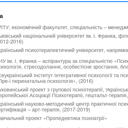
а
ЛТУ, економічний факультет, спеціальність – менедж
ьвівський національний університет ім. І. Франка, фі
2012-2016)
країнський психотерапевтичний університет, напрямок
НУ ім. І. Франка – аспірантура за спеціальністю «Псих
сихологія, стресодолання, особистісне зростання, бл
сеукраїнський Інститут Інтегративної психології та п
Пре-і перинатальна психологія», (2016)
уковинський проект з групової психотерапії, Українсь
вропейської Асоціації Психотерапіі, гештальт-терапія,
країнський науково-методичний центр практичної психо
ертифікація – арт-терапія, (2017-2019)
авчальний проект «Пропедевтика психіатрії»