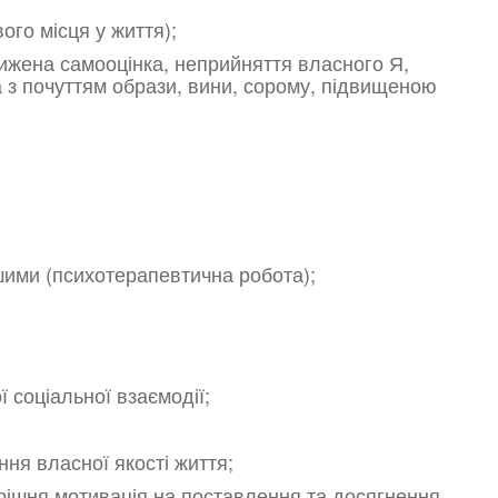
ого місця у життя);
нижена самооцінка, неприйняття власного Я,
та з почуттям образи, вини, сорому, підвищеною
шими (психотерапевтична робота);
 соціальної взаємодії;
ння власної якості життя;
трішня мотивація на поставлення та досягнення