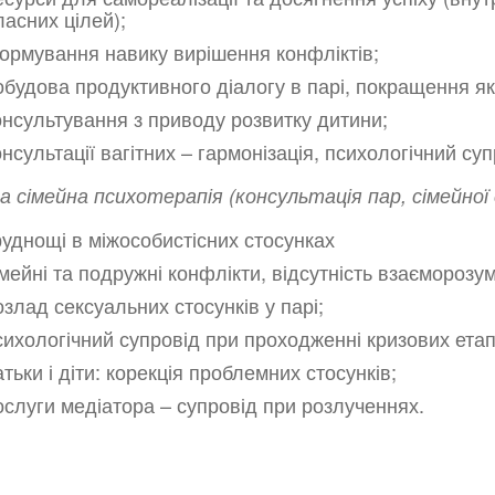
ласних цілей);
ормування навику вирішення конфліктів;
обудова продуктивного діалогу в парі, покращення яко
онсультування з приводу розвитку дитини;
онсультації вагітних – гармонізація, психологічний су
а сімейна психотерапія (консультація пар, сімейно
руднощі в міжособистісних стосунках
імейні та подружні конфлікти, відсутність взаєморозумі
озлад сексуальних стосунків у парі;
сихологічний супровід при проходженні кризових етапів
атьки і діти: корекція проблемних стосунків;
ослуги медіатора – супровід при розлученнях.