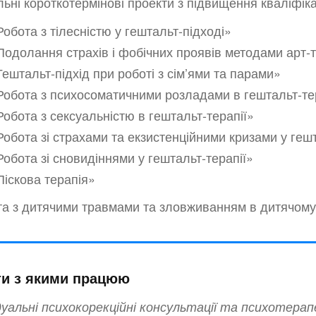
ьні короткотермінові проекти з підвищення кваліфікац
Робота з тілесністю у гештальт-підході»
Подолання страхів і фобічних проявів методами арт-т
Гештальт-підхід при роботі з сім’ями та парами»
Робота з психосоматичними розладами в гештальт-те
Робота з сексуальністю в гештальт-терапії»
Робота зі страхами та екзистенційними кризами у гешт
Робота зі сновидіннями у гештальт-терапії»
Піскова терапія»
а з дитячими травмами та зловживанням в дитячому ві
ти з якими працюю
дуальні психокорекційні консультації та психотера