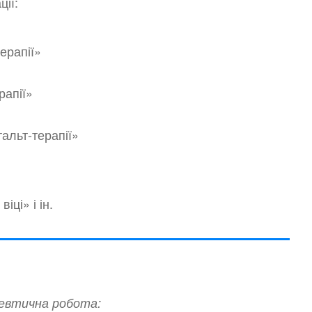
ії:
ерапії»
рапії»
альт-терапії»
ці» і ін.
певтична робота: