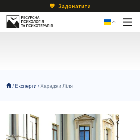
Задонатити
/
Експерти
/
Хараджи Ліля