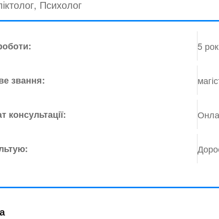
іктолог, Психолог
роботи:
5 рок
ве звання:
магіс
т консультації:
Онла
льтую:
Дорос
а