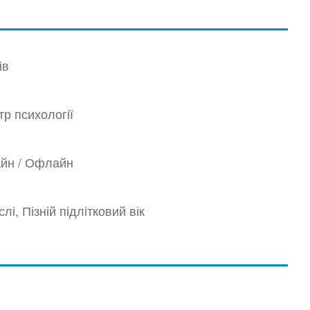
ів
тр психології
йн / Офлайн
лі, Пізній підлітковий вік