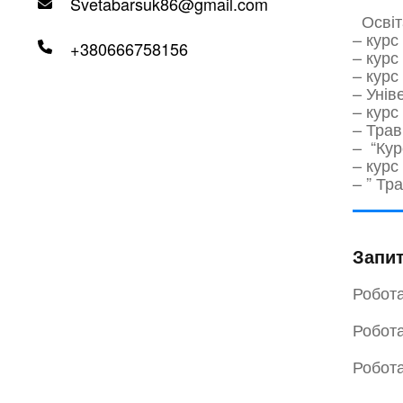
Svetabarsuk86@gmail.com
Освіта
– курс
+380666758156
– курс
– курс
– Унів
– курс
– Трав
– “Кур
– курс
– ” Тр
Запи
Робота
Робота
Робота