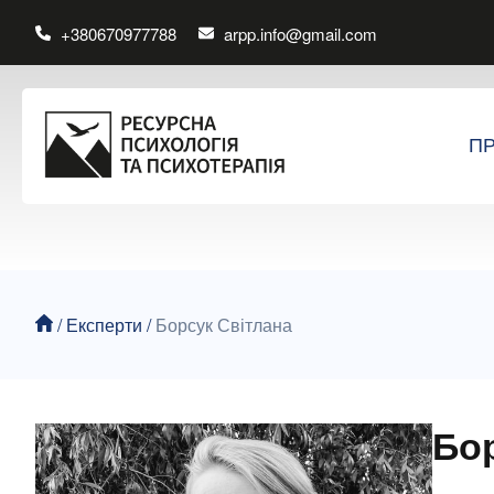
+380670977788
arpp.info@gmail.com
П
/
Експерти
/
Борсук Світлана
Бо