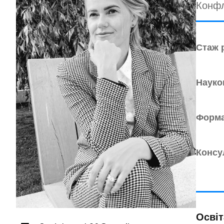
Конфл
Стаж 
Науко
Форма
Консу
Освіт