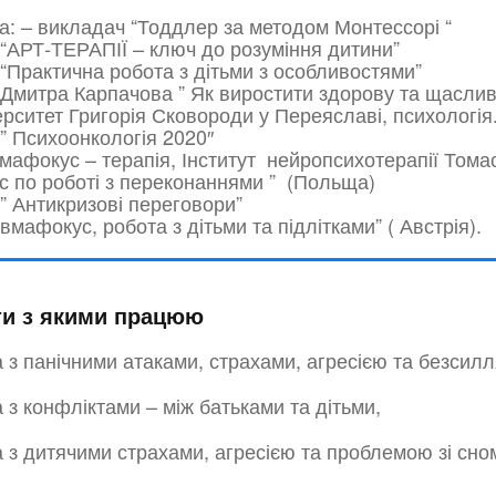
: – викладач “Тоддлер за методом Монтессорі “
 “АРТ-ТЕРАПІЇ – ключ до розуміння дитини”
 “Практична робота з дітьми з особливостями”
 Дмитра Карпачова ” Як виростити здорову та щаслив
ерситет Григорія Сковороди у Переяславі, психологія
 ” Психоонкологія 2020″
мафокус – терапія, Інститут нейропсихотерапії Томас
с по роботі з переконаннями ” (Польща)
 ” Антикризові переговори”
авмафокус, робота з дітьми та підлітками” ( Австрія).
ти з якими працюю
 з панічними атаками, страхами, агресією та безсилл
 з конфліктами – між батьками та дітьми,
 з дитячими страхами, агресією та проблемою зі сно