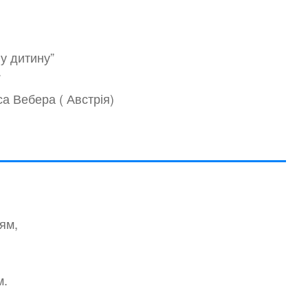
у дитину”
.
а Вебера ( Австрія)
ям,
м.