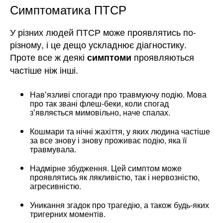
Симптоматика ПТСР
У різних людей ПТСР може проявлятись по-
різному, і це дещо ускладнює діагностику.
Проте все ж деякі
проявляються
симптоми
частіше ніж інші.
Навʼязливі спогади про травмуючу подію. Мова
про так звані флеш-беки, коли спогад
зʼявляється мимовільно, наче спалах.
Кошмари та нічні жахіття, у яких людина частіше
за все знову і знову проживає подію, яка її
травмувала.
Надмірне збудження. Цей симптом може
проявлятись як лякливістю, так і нервозністю,
агресивністю.
Уникання згадок про трагедію, а також будь-яких
тригерних моментів.