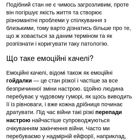
Подібний стан не є чимось загрозливим, проте
він погіршує якість життя та створює
різноманітні проблеми у спілкування з
близькими, тому варто дізнатись більше про те,
що ж ховається за даним терміном та як
розпізнати і коригувати таку патологію.
Що таке емоційні качелі?
Емоційні качелі, відомі також як емоційні
— це стан різкої і частіше за все
гойдалки
безпричинної зміни настрою. Щойно людина
перебуває у чудовому гуморі, як щось виводить
її із рівноваги, і вже кожна дрібниця починає
дратувати. Під час війни такі різкі
перепади
найчастіше супроводжуються
настрою
очікуванням закінчення війни. Часто ми
перебуваємо у надмірній ейфорії, наприклад,