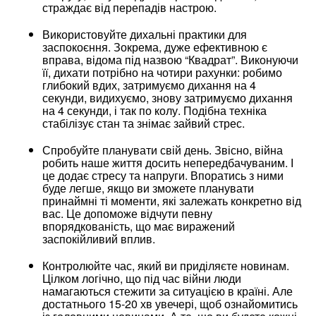
страждає від перепадів настрою.
Використовуйте дихальні практики для
заспокоєння. Зокрема, дуже ефективною є
вправа, відома під назвою “Квадрат”. Виконуючи
її, дихати потрібно на чотири рахунки: робимо
глибокий вдих, затримуємо дихання на 4
секунди, видихуємо, знову затримуємо дихання
на 4 секунди, і так по колу. Подібна техніка
стабілізує стан та знімає зайвий стрес.
Спробуйте планувати свій день. Звісно, війна
робить наше життя досить непередбачуваним. І
це додає стресу та напруги. Впоратись з ними
буде легше, якщо ви зможете планувати
принаймні ті моменти, які залежать конкретно від
вас. Це допоможе відчути певну
впорядкованість, що має виражений
заспокійливий вплив.
Контролюйте час, який ви приділяєте новинам.
Цілком логічно, що під час війни люди
намагаються стежити за ситуацією в країні. Але
достатнього 15-20 хв увечері, щоб ознайомитись