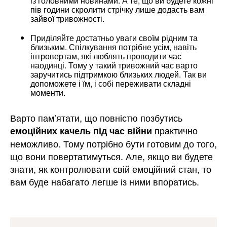
із головними новинами. А те, що ви будете кожні
пів години скролити стрічку лише додасть вам
зайвої тривожності.
Приділяйте достатньо уваги своїм рідним та
близьким. Спілкування потрібне усім, навіть
інтровертам, які люблять проводити час
наодинці. Тому у такий тривожний час варто
заручитись підтримкою близьких людей. Так ви
допоможете і їм, і собі переживати складні
моменти.
Варто памʼятати, що повністю позбутись
практично
емоційних качель під час війни
неможливо. Тому потрібно бути готовим до того,
що вони повертатимуться. Але, якщо ви будете
знати, як контролювати свій емоційний стан, то
вам буде набагато легше із ними впоратись.